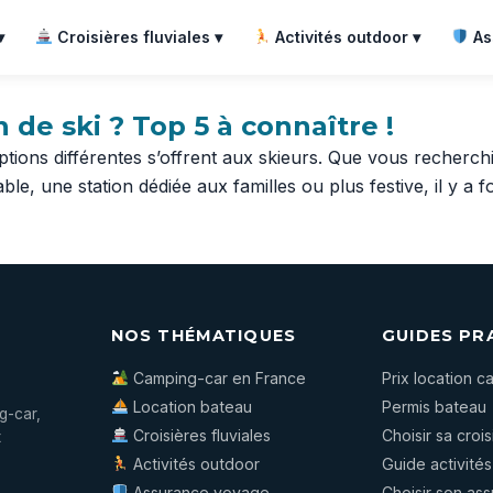
▾
Croisières fluviales ▾
Activités outdoor ▾
As
n de ski ? Top 5 à connaître !
tions différentes s’offrent aux skieurs. Que vous recherchi
le, une station dédiée aux familles ou plus festive, il y 
NOS THÉMATIQUES
GUIDES PR
Camping-car en France
Prix location 
Location bateau
Permis bateau
g-car,
Croisières fluviales
Choisir sa crois
t
Activités outdoor
Guide activité
Assurance voyage
Choisir son as