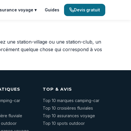
surance voyage ▾
Guides
Devis gratuit
ez une station-village ou une station-club, un
a forcément quelque chose qui correspond à vos
ATIQUES
TOP & AVIS
camping-car
Top 10 marques camping-car
Top 10 croisières fluviales
ière fluviale
Top 10 assurances voyage
s outdoor
Top 10 spots outdoor
surance voyage