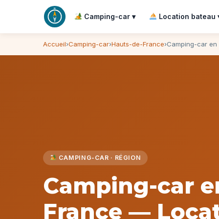
Camping-car ▾
Location bateau 
Accueil
Camping-car
Hauts-de-France
Camping-car en 
CAMPING-CAR · RÉGION
Camping-car e
France — Locat