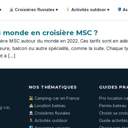
▾
Croisières fluviales ▾
Activités outdoor ▾
As
du monde en croisière MSC ?
isière MSC autour du monde en 2022. Ces tarifs sont en adéqu
érieure, balcon ou autre spécialité, comme la suite. Chaque
t à […]
NOS THÉMATIQUES
GUIDES PR
Camping-car en France
Prix location 
Location bateau
Permis bateau
g-car,
Croisières fluviales
Choisir sa crois
t
Activités outdoor
Guide activité
Assurance voyage
Choisir son as