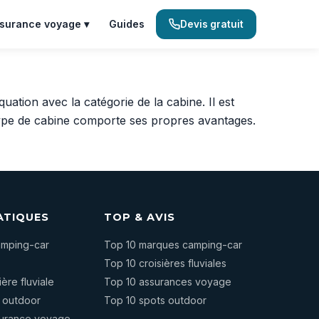
surance voyage ▾
Guides
Devis gratuit
ation avec la catégorie de la cabine. Il est
 type de cabine comporte ses propres avantages.
ATIQUES
TOP & AVIS
camping-car
Top 10 marques camping-car
Top 10 croisières fluviales
ière fluviale
Top 10 assurances voyage
s outdoor
Top 10 spots outdoor
surance voyage